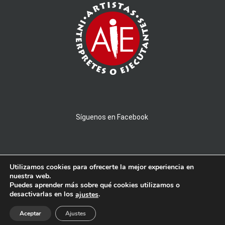
Síguenos en Facebook
Utilizamos cookies para ofrecerte la mejor experiencia en
nuestra web.
Puedes aprender más sobre qué cookies utilizamos o
© 2026 AMPROBAND - Todos los derechos reservados - Powered by
desactivarlas en los
.
ajustes
PICTAU
Aceptar
Ajustes
Aviso Legal
|
Privacidad y Cookies