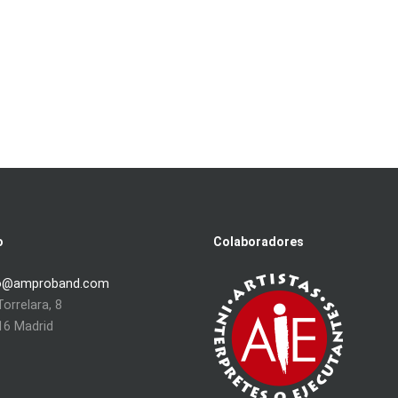
o
Colaboradores
o@amproband.com
orrelara, 8
16 Madrid