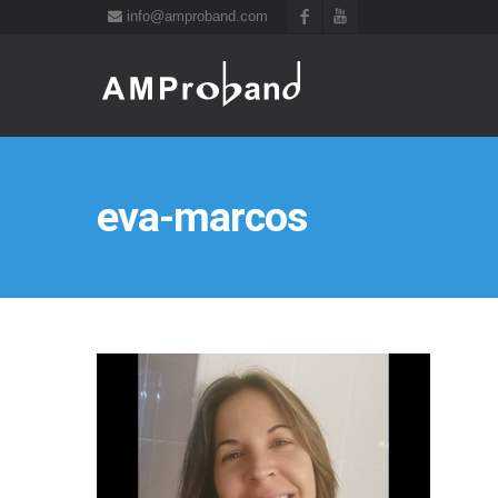
info@amproband.com
eva-marcos