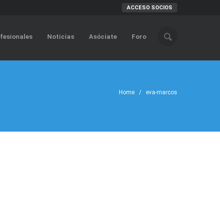
ACCESO SOCIOS
fesionales
Noticias
Asóciate
Foro
Home
/ eva-marcos