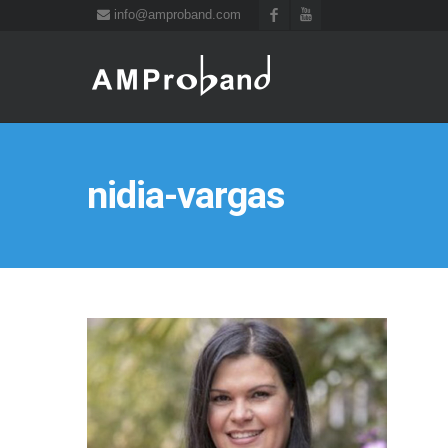
info@amproband.com
nidia-vargas