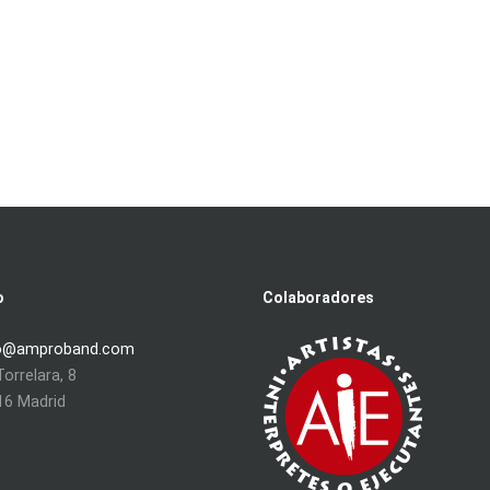
o
Colaboradores
o@amproband.com
orrelara, 8
16 Madrid