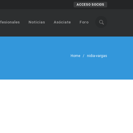
ACCESO SOCIOS
fesionales
Noticias
Asóciate
Foro
Home
/ nidia-vargas