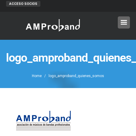
ACCESO SOCIOS
logo_amproband_quienes
Home
/ logo_amproband_quienes_somos