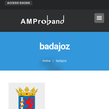
ACCESO SOCIOS
badajoz
Home
/ badajoz