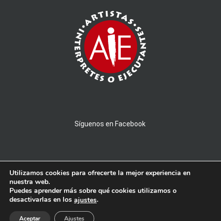
Síguenos en Facebook
Utilizamos cookies para ofrecerte la mejor experiencia en
nuestra web.
Puedes aprender más sobre qué cookies utilizamos o
© 2026 AMPROBAND - Todos los derechos reservados - Powered by
desactivarlas en los
.
ajustes
PICTAU
Aceptar
Ajustes
Aviso Legal
|
Privacidad y Cookies