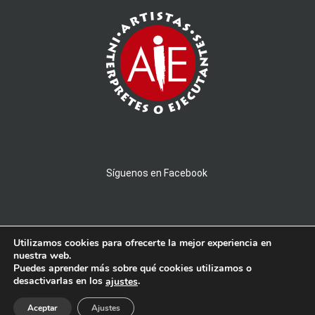
Síguenos en Facebook
Utilizamos cookies para ofrecerte la mejor experiencia en
nuestra web.
Puedes aprender más sobre qué cookies utilizamos o
© 2026 AMPROBAND - Todos los derechos reservados - Powered by
desactivarlas en los
.
ajustes
PICTAU
Aceptar
Ajustes
Aviso Legal
|
Privacidad y Cookies