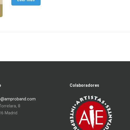
o
Colaboradores
o@amproband.com
orrelara, 8
16 Madrid