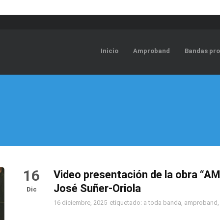
Inicio
Amproband
Bandas pro
16
Video presentación de la obra “A
José Suñer-Oriola
Dic
16 diciembre, 2025
etiquetado:
a toda banda
,
amproband