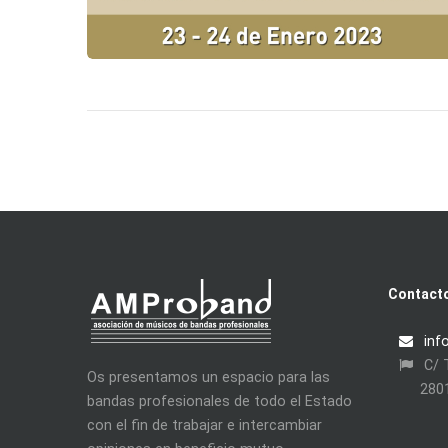
Contact
inf
C/ T
Os presentamos un espacio para las
280
bandas profesionales de todo el Estado
con el fin de trabajar e intercambiar