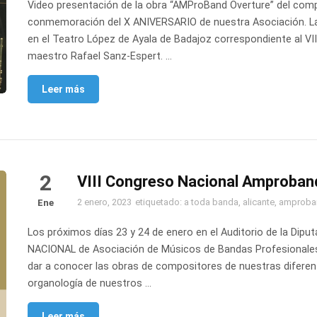
Video presentación de la obra “AMProBand Overture” del comp
conmemoración del X ANIVERSARIO de nuestra Asociación. La
en el Teatro López de Ayala de Badajoz correspondiente al V
maestro Rafael Sanz-Espert. …
Leer más
2
VIII Congreso Nacional Amproband 
2 enero, 2023
etiquetado:
a toda banda
,
alicante
,
amproba
Ene
Los próximos días 23 y 24 de enero en el Auditorio de la Diput
NACIONAL de Asociación de Músicos de Bandas Profesionale
dar a conocer las obras de compositores de nuestras diferent
organología de nuestros …
Leer más