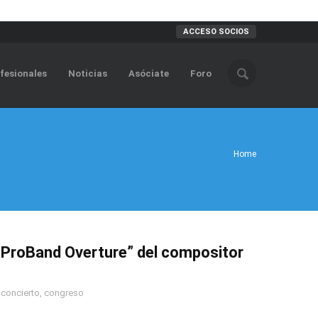
ACCESO SOCIOS
fesionales
Noticias
Asóciate
Foro
Home
MProBand Overture” del compositor
,
concierto
,
congreso