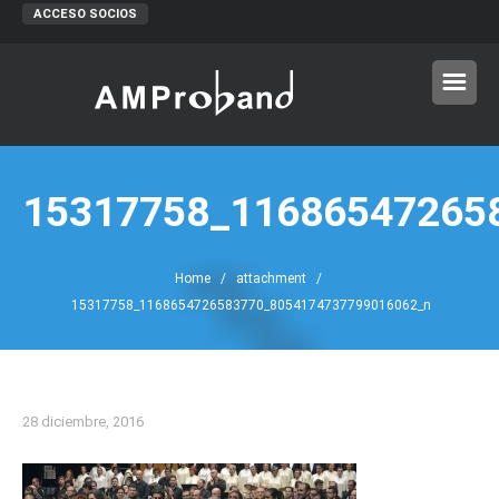
ACCESO SOCIOS
15317758_11686547265
Home
/ attachment /
15317758_1168654726583770_8054174737799016062_n
28 diciembre, 2016