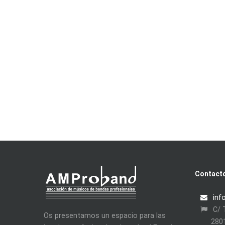
Contact
inf
C/ T
Os presentamos un espacio para las
280