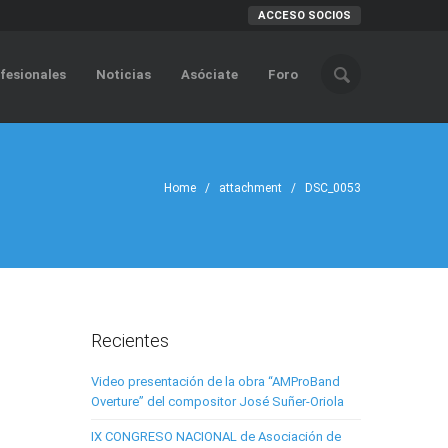
ACCESO SOCIOS
fesionales
Noticias
Asóciate
Foro
Home
/ attachment / DSC_0053
Recientes
Video presentación de la obra “AMProBand
Overture” del compositor José Suñer-Oriola
IX CONGRESO NACIONAL de Asociación de