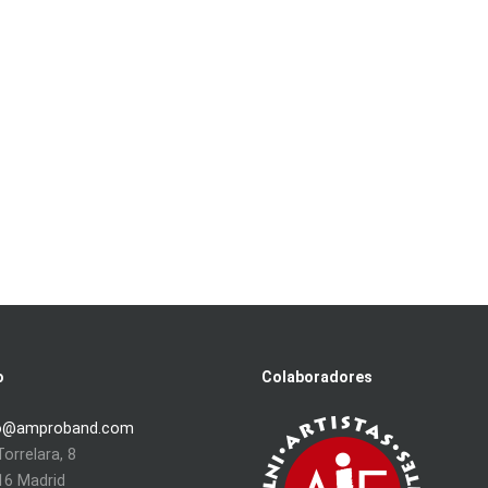
o
Colaboradores
o@amproband.com
orrelara, 8
16 Madrid