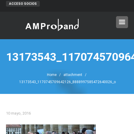
ACCESO SOCIOS
13173543_11707457096
Home
/ attachment /
13173543_1170745709642126_8888997585472640026_o
10 mayo, 2016