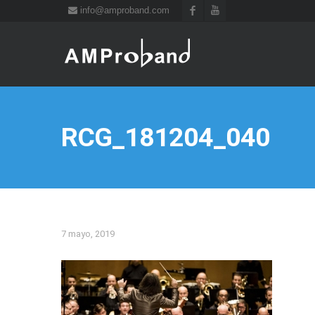
info@amproband.com
RCG_181204_040
7 mayo, 2019