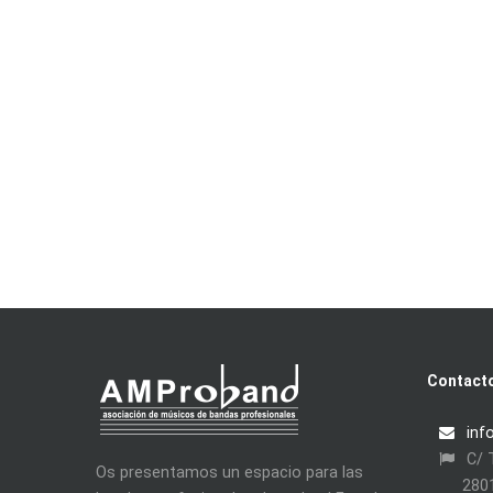
Contact
inf
C/ T
Os presentamos un espacio para las
280