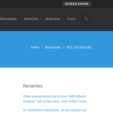
ACCESO SOCIOS
fesionales
Noticias
Asóciate
Foro
Home
/ attachment / RCG_181204_040
Recientes
Video presentación de la obra “AMProBand
Overture” del compositor José Suñer-Oriola
IX CONGRESO NACIONAL de Asociación de