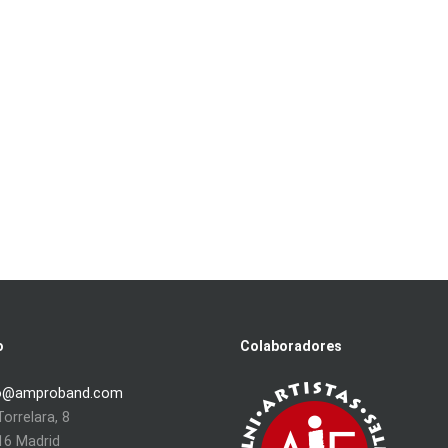
o
Colaboradores
o@amproband.com
orrelara, 8
16 Madrid