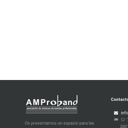
Contact
inf
C/ T
Os presentamos un espacio para las
280