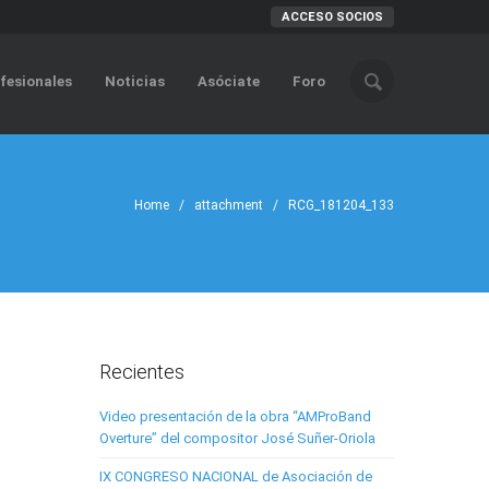
ACCESO SOCIOS
fesionales
Noticias
Asóciate
Foro
Home
/ attachment / RCG_181204_133
Recientes
Video presentación de la obra “AMProBand
Overture” del compositor José Suñer-Oriola
IX CONGRESO NACIONAL de Asociación de