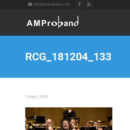
info@amproband.com
RCG_181204_133
7 mayo, 2019