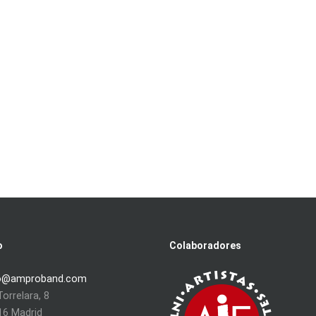
o
Colaboradores
o@amproband.com
orrelara, 8
16 Madrid