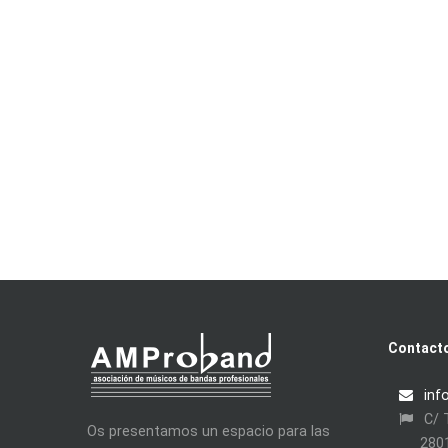
Contact
inf
C/ T
Os presentamos un espacio para las
280