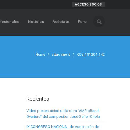
ACCESO SOCIOS
fesionales
Noticias
Asóciate
Foro
Home
/ attachment / RCG_181204_142
Recientes
Video presentación de la obra “AMProBand
Overture” del compositor José Suñer-Oriola
IX CONGRESO NACIONAL de Asociación de