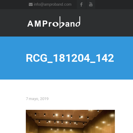
info@amproband.com
RCG_181204_142
7 mayo, 2019