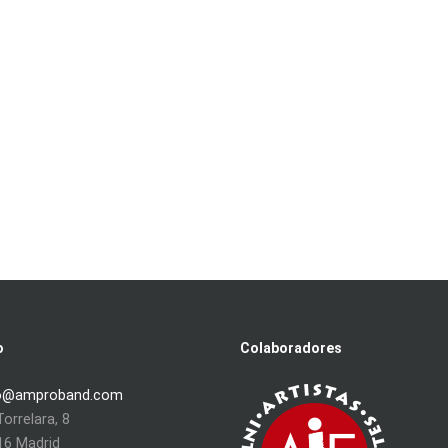
o
Colaboradores
o@amproband.com
orrelara, 8
16 Madrid