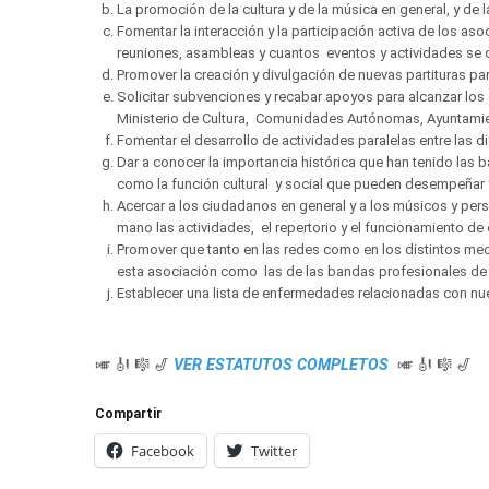
La promoción de la cultura y de la música en general, y de
Fomentar la interacción y la participación activa de los as
reuniones, asambleas y cuantos eventos y actividades se 
Promover la creación y divulgación de nuevas partituras pa
Solicitar subvenciones y recabar apoyos para alcanzar los 
Ministerio de Cultura, Comunidades Autónomas, Ayuntamie
Fomentar el desarrollo de actividades paralelas entre las 
Dar a conocer la importancia histórica que han tenido las b
como la función cultural y social que pueden desempeñar y
Acercar a los ciudadanos en general y a los músicos y pe
mano las actividades, el repertorio y el funcionamiento d
Promover que tanto en las redes como en los distintos med
esta asociación como las de las bandas profesionales de
Establecer una lista de enfermedades relacionadas con n
🎺 🎻 🎼 🎷
VER ESTATUTOS COMPLETOS
🎺 🎻 🎼 🎷
Compartir
Facebook
Twitter