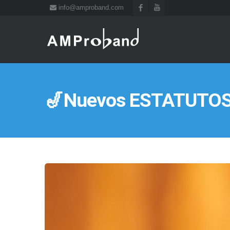
info@amproband.com
🎷Nuevos ESTATUTOS