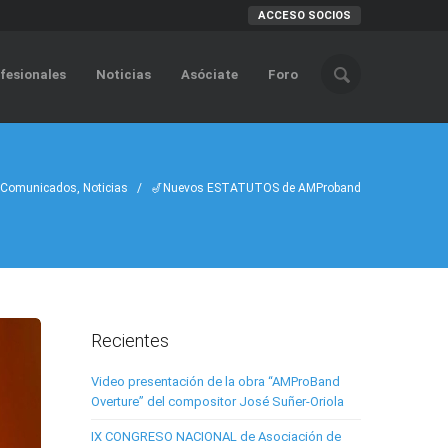
ACCESO SOCIOS
fesionales
Noticias
Asóciate
Foro
Comunicados
,
Noticias
/ 🎷Nuevos ESTATUTOS de AMProband
Recientes
Video presentación de la obra “AMProBand
Overture” del compositor José Suñer-Oriola
IX CONGRESO NACIONAL de Asociación de