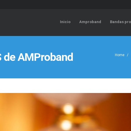
Inicio
Amproband
Bandas pro
 de AMProband
Home
/