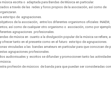
 la música escrita o adaptada para Bandas de Música en particular.
ociados a través de las redes y foros propios de la asociación, así como de
organizaran.
ra este tipo de agrupaciones.
objetivos de la asociación, entre los diferentes organismos oficiales: INAEM,
ntos; así como de cualquier otro organismo o asociación, como por ejemplo
diferentes agrupaciones profesionales.
andas de música en cuanto a la divulgación popular de la música se refiere, a
 ofrecer tanto en el presente como en el futuro este tipo de agrupaciones.
rsonas vinculadas a las bandas amateurs en particular para que conozcan de 
e estas agrupaciones profesionales.
ios audiovisuales y escritos se difundan y promocionen tanto las actividade
 música.
uestra profesión de músicos de banda para que puedan ser consideradas com