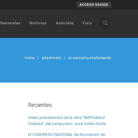
ACCESO SOCIOS
fesionales
Noticias
Asóciate
Foro
Home
/ attachment / vii-concierto-a-toda-banda
Recientes
Video presentación de la obra “AMProBand
Overture” del compositor José Suñer-Oriola
IX CONGRESO NACIONAL de Asociación de