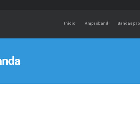
Inicio
Amproband
Bandas pro
anda