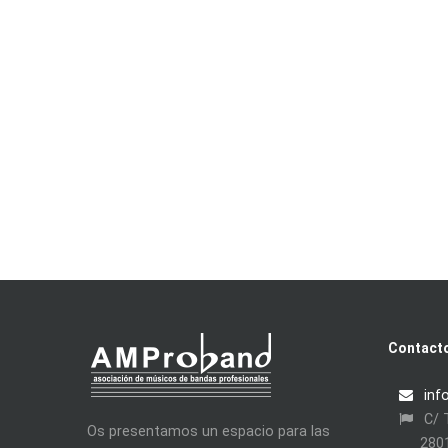
Contact
inf
C/ T
Os presentamos un espacio para las
280