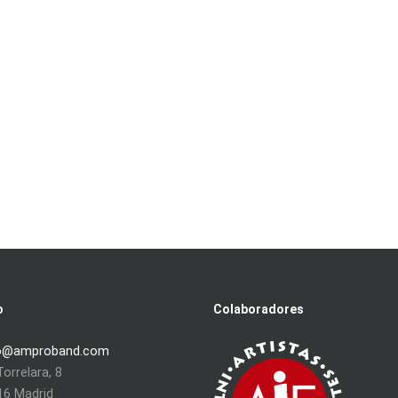
o
Colaboradores
o@amproband.com
orrelara, 8
16 Madrid