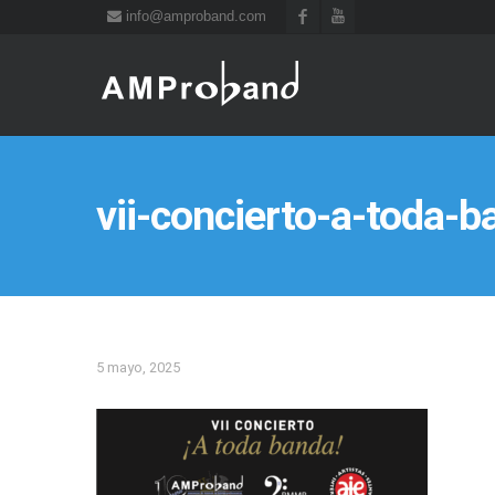
info@amproband.com
vii-concierto-a-toda-b
5 mayo, 2025