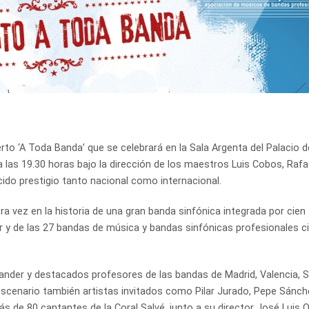
rto ‘A Toda Banda’ que se celebrará en la Sala Argenta del Palacio d
a las 19.30 horas bajo la dirección de los maestros Luis Cobos, Rafa
ido prestigio tanto nacional como internacional.
era vez en la historia de una gran banda sinfónica integrada por cien
 y de las 27 bandas de música y bandas sinfónicas profesionales ci
der y destacados profesores de las bandas de Madrid, Valencia, Se
 escenario también artistas invitados como Pilar Jurado, Pepe Sánch
 de 80 cantantes de la Coral Salvé, junto a su director José Luis O