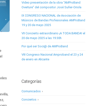
Video presentación de la obra “AMProBand
Overture” del compositor José Suñer-Oriola
IX CONGRESO NACIONAL de Asociación de
Músicos de Bandas Profesionales AMProBand
19 y 20 de mayo 2025
VII Concierto extraordinario ¡A TODA BANDA! el
20 de mayo 2025 a las 19:30h
Por qué ser Soci@ de AMProBand
e
VIII Congreso Nacional Amproband el 23 y 24
el
de enero en Alicante
viles
Categorías
Comunicados
›
villa,
Conciertos
›
ez,
cejo.