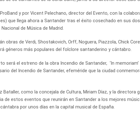
roBand y por Vicent Pelechano, director del Evento, con la colabor
ntes) que llega ahora a Santander tras el éxito cosechado en sus dos
o Nacional de Música de Madrid.
n obras de Verdi, Shostakovich, Orff, Noguera, Piazzola, Chick Core
rá géneros más populares del folclore santanderino y cántabro.
 será el estreno de la obra Incendio de Santander, ‘In memoriam’
rsario del Incendio de Santander, efeméride que la ciudad conmemor
taller, como la concejala de Cultura, Miriam Díaz, y la directora g
cia de estos eventos que reunirán en Santander a los mejores músi
 cántabra por unos días en la capital musical de España.