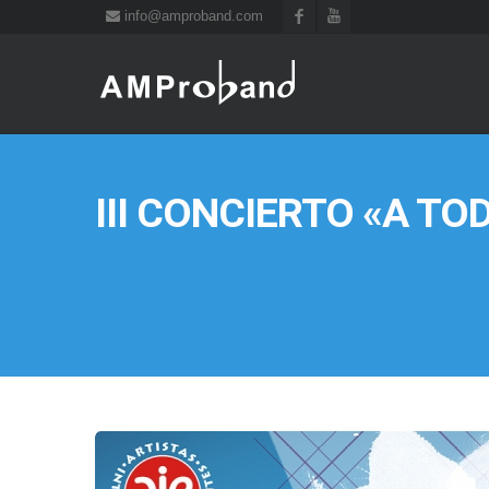
info@amproband.com
III CONCIERTO «A T