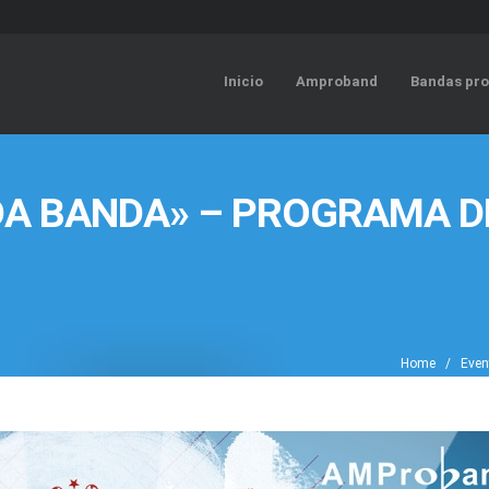
Inicio
Amproband
Bandas pro
ODA BANDA» – PROGRAMA 
Home
/
Even